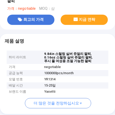
팔찌
가격：negotiable
MOQ：삼
최고의 가격
지금 연락
제품 설명
,
9.84in 스털링 실버 쥬얼리 팔찌
하이 라이트
,
0.16oz 스털링 실버 쥬얼리 팔찌
푸시 풀 여성용 조절 가능한 팔찌
가격
negotiable
공급 능력
1000000pcs/month
모델 번호
YR1314
배달 시간
15-25일
브랜드 이름
Yasvitti
더 많은 것을 전망하십시오