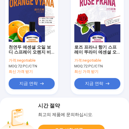
천연두 에센셜 오일 보
로즈 프라나 향기 스프
디 스프레이 오렌지 비
레이 뚜라미 에센셜 오
아나 보디 안개 OEM 집
일 몸 스프레이 몸 안개
가격:
negotiable
가격:
negotiable
중 향수
OEM 도매 향수 향수 기
MOQ:
72 PC/CTN
MOQ:
72 PC/CTN
름 농축
최신 가격 받기
최신 가격 받기
지금 연락
지금 연락
시간 절약
최고의 제품에 문의하십시오.