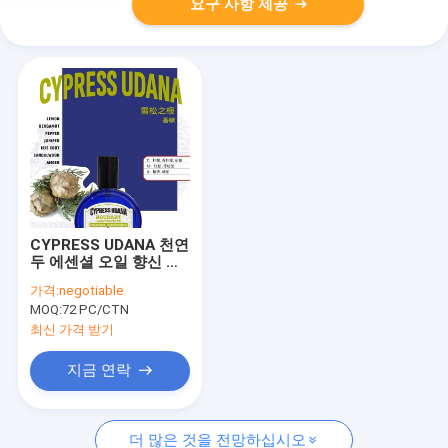
요구 사항 제공
CYPRESS UDANA 천연
두 에센셜 오일 향신 스
프레이 국제 클레인 블
가격:
negotiable
루 디자인 스타일
MOQ:
72 PC/CTN
최신 가격 받기
지금 연락
더 많은 것을 전망하십시오