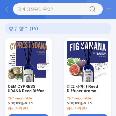
향수 향수
(19)
OEM CYPRESS
피그 사마나 Reed
UDANA Reed Diffuser
Diffuser Aroma
천연 유리 병 에센셜 오
Rattan Stick
가격:
negotiable
가격:
negotiable
일 아로마 라탄 스틱
MOQ:
80대/4CTN
MOQ:
80대/4CTN
최신 가격 받기
최신 가격 받기