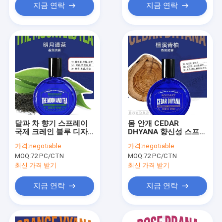
지금 연락
지금 연락
달과 차 향기 스프레이
몸 안개 CEDAR
국제 크레인 블루 디자
DHYANA 향신성 스프레
인 스타일
이 천연두 에센셜 오일
가격:
negotiable
가격:
negotiable
OEM 향수 향수 기름 농
MOQ:
72 PC/CTN
MOQ:
72 PC/CTN
축
최신 가격 받기
최신 가격 받기
지금 연락
지금 연락